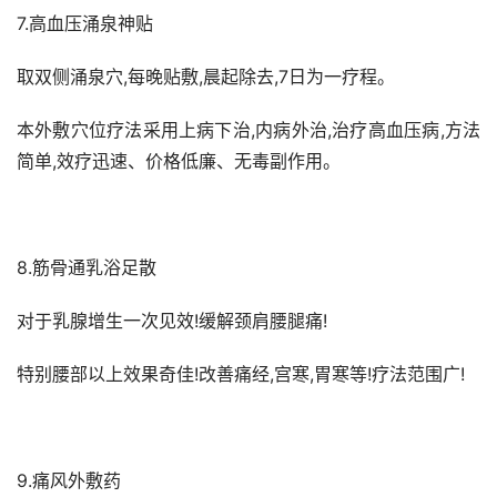
7.高血压涌泉神贴
取双侧涌泉穴,每晚贴敷,晨起除去,7日为一疗程。
本外敷穴位疗法采用上病下治,内病外治,治疗高血压病,方法
简单,效疗迅速、价格低廉、无毒副作用。
8.筋骨通乳浴足散
对于乳腺增生一次见效!缓解颈肩腰腿痛!
特别腰部以上效果奇佳!改善痛经,宫寒,胃寒等!疗法范围广!
9.痛风外敷药