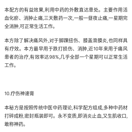
本配方的有益效果,利用中药的外敷直达患处。主要作用活
血化瘀、消肿止痛,三天敷药一次,一般一昼夜止痛,一星期完
全消肿,可正常生活工作。
本方除了解决痛风外,对于脚踝扭伤、膝盖滑膜炎,也同样具
有疗效。本方最早用于跌打损伤、消肿,近10年来用于痛风
患者的治疗,有效率达98%,几乎全部一个星期可以正常生活
工作。
10.疗伤神速膏
本秘方是按照传统中医中药理论,科学配方组成,多种中药材
打碎成粉,密封瓶装即可。永不变质,即消炎止血,又生肌收口,
敢称神药。