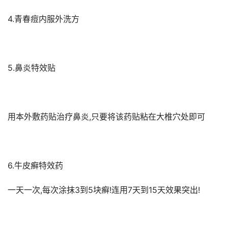
4.青春痘内服外洗方
5.鼻炎特效贴
用本外敷药贴治疗鼻炎,只要将该药贴粘在大椎穴处即可
6.牛皮癣特效药
一天一次,每次涂抹3到5块癣!连用7天到15天效果突出!