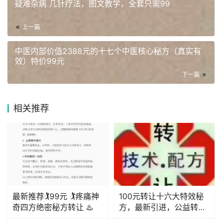
疑难杂病 几针疗法，图文教学，全套只需99
上一篇
中医内部价值2388元的十七个中医核心秘方（真实有
效）特价99元
下一篇
相关推荐
最新推荐🏌️99元 🏌️疼痛神
100元转让十六大特效秘
奇四方绝密秘方转让 ♨️
方，最新引进，公益转
让，造福苍生，不信勿