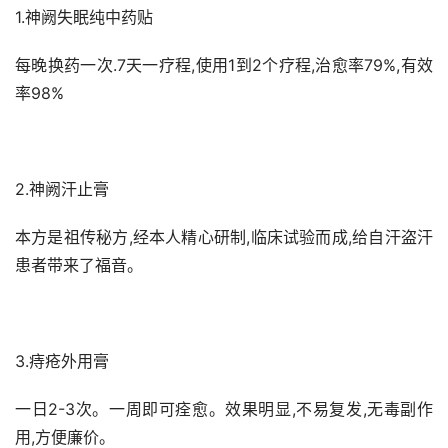
1.神阙失眠纯中药贴
每晚换药一次.7天一疗程,使用1到2个疗程,治愈率79%,有效
率98%
2.神阙汗止膏
本方是祖传秘方,经本人精心研制,临床试验而成,给自汗盗汗
患者带来了福音。
3.痔疮外用膏
一日2-3次。一周即可痊愈。效果明显,不易复发,无毒副作
用,方便廉价。