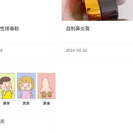
性排毒粉
自制鼻炎膏
08
2024-05-22
炎