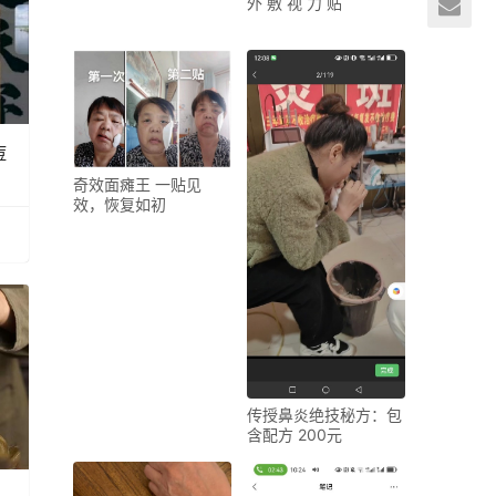
外 敷 视 力 贴
奇效面瘫王 一贴见
效，恢复如初
传授鼻炎绝技秘方：包
含配方 200元