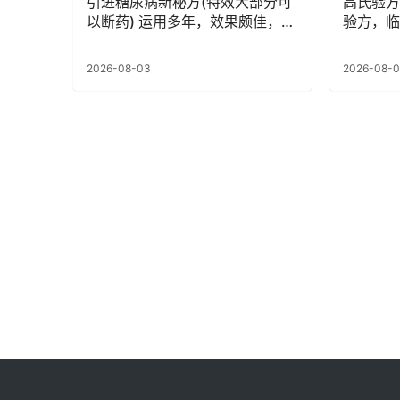
引进糖尿病新秘方(特效大部分可
高氏验方
以断药) 运用多年，效果颇佳，没
验方，临
吃降糖药的几乎都可以治愈！
2026-08-03
2026-08-