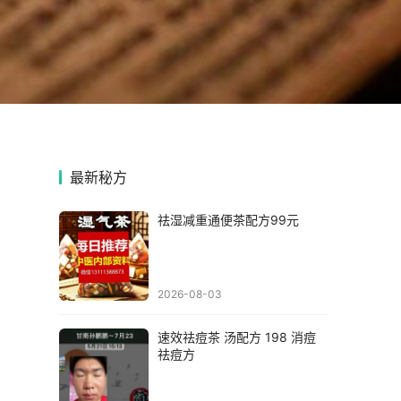
最新秘方
祛湿减重通便茶配方99元
2026-08-03
速效祛痘茶 汤配方 198 消痘
祛痘方