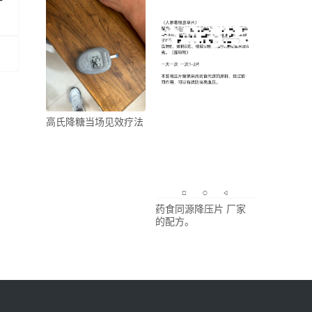
针
高氏降糖当场见效疗法
药食同源降压片 厂家
的配方。