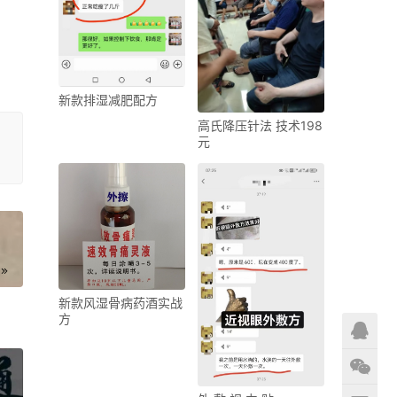
新款排湿减肥配方
高氏降压针法 技术198
元
新款风湿骨病药酒实战
方