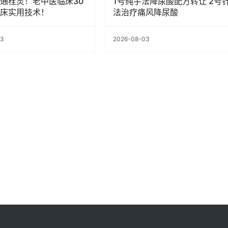
通栓灵！老中医临床30
1号纯手法降尿酸配方转让 2号
床实用技术！
法治疗痛风降尿酸
03
2026-08-03