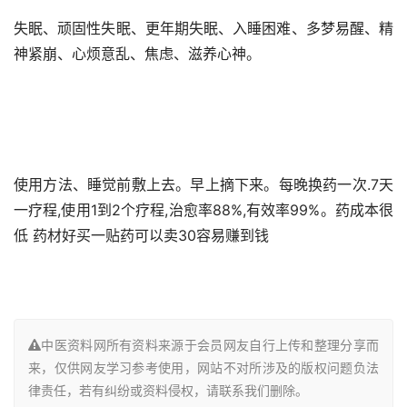
失眠、顽固性失眠、更年期失眠、入睡困难、多梦易醒、精
神紧崩、心烦意乱、焦虑、滋养心神。
使用方法、睡觉前敷上去。早上摘下来。每晚换药一次.7天
一疗程,使用1到2个疗程,治愈率88%,有效率99%。药成本很
低 药材好买一贴药可以卖30容易赚到钱
中医资料网所有资料来源于会员网友自行上传和整理分享而
来，仅供网友学习参考使用，网站不对所涉及的版权问题负法
律责任，若有纠纷或资料侵权，请联系我们删除。