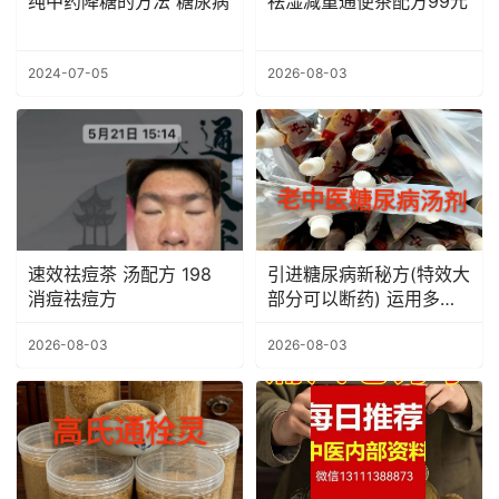
纯中药降糖的方法 糖尿病
祛湿减重通便茶配方99元
2024-07-05
2026-08-03
速效祛痘茶 汤配方 198
引进糖尿病新秘方(特效大
消痘祛痘方
部分可以断药) 运用多
年，效果颇佳，没吃降糖
药的几乎都可以治愈！
2026-08-03
2026-08-03