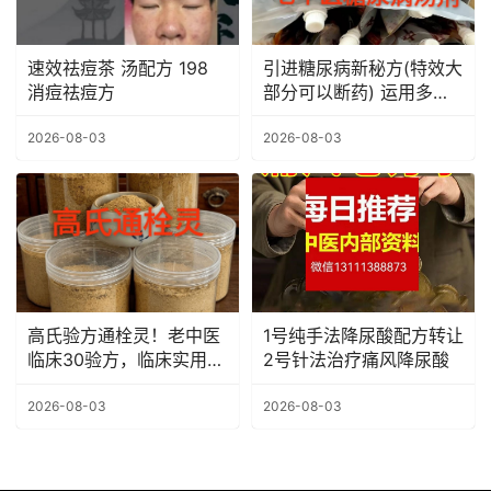
速效祛痘茶 汤配方 198
引进糖尿病新秘方(特效大
消痘祛痘方
部分可以断药) 运用多
年，效果颇佳，没吃降糖
药的几乎都可以治愈！
2026-08-03
2026-08-03
高氏验方通栓灵！老中医
1号纯手法降尿酸配方转让
临床30验方，临床实用技
2号针法治疗痛风降尿酸
术！
2026-08-03
2026-08-03