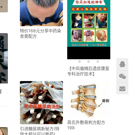
特价168元分享中药染
发膏配方
【中风偏摊后遗症康复
专科治疗技术】
高氏外敷骨刺方配方
198
引进糖尿病新秘方(特
效大部分可以断药) 运