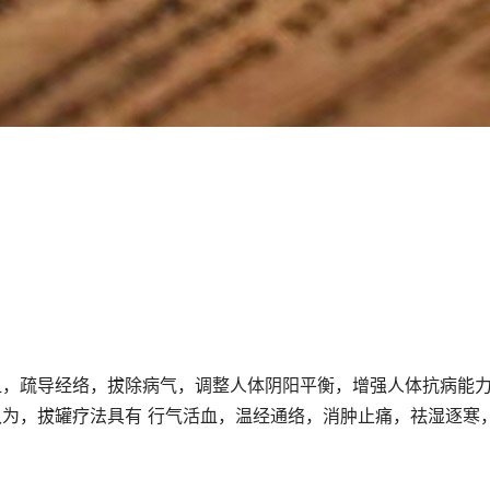
血，疏导经络，拔除病气，调整人体阴阳平衡，增强人体抗病能
为，拔罐疗法具有 行气活血，温经通络，消肿止痛，祛湿逐寒