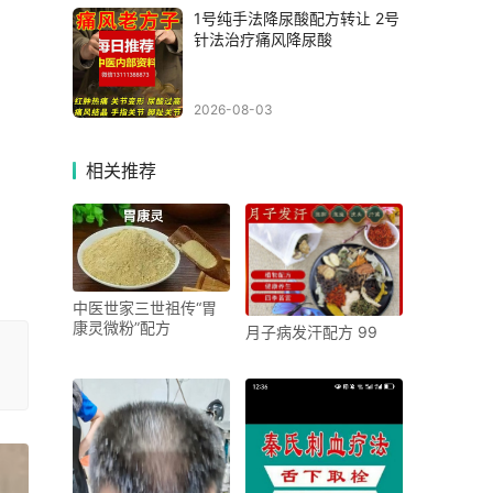
1号纯手法降尿酸配方转让 2号
针法治疗痛风降尿酸
2026-08-03
相关推荐
中医世家三世祖传“胃
康灵微粉”配方
月子病发汗配方 99