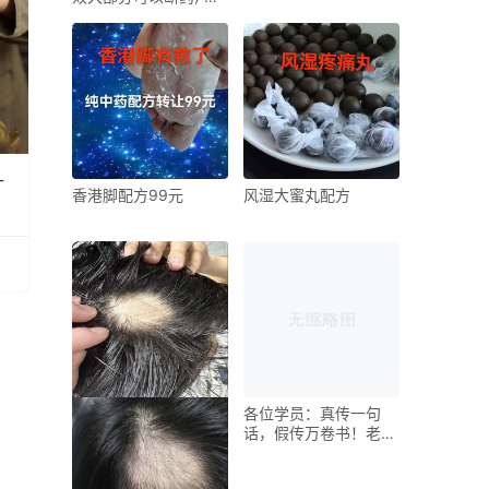
用多年，效果颇佳，没
吃降糖药的几乎都可以
治愈！
针
香港脚配方99元
风湿大蜜丸配方
各位学员：真传一句
话，假传万卷书！老中
医