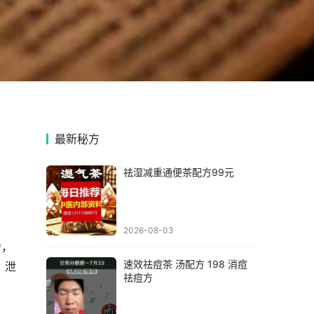
最新秘方
祛湿减重通便茶配方99元
2026-08-03
力，
速效祛痘茶 汤配方 198 消痘
，泄
祛痘方