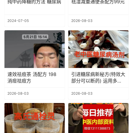
纯中药降糖的方法 糖尿病
祛湿减重通便茶配方99元
2024-07-05
2026-08-03
速效祛痘茶 汤配方 198
引进糖尿病新秘方(特效大
消痘祛痘方
部分可以断药) 运用多
年，效果颇佳，没吃降糖
药的几乎都可以治愈！
2026-08-03
2026-08-03