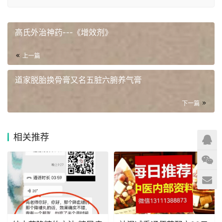
高氏外治神药---《增效剂》
上一篇
道家脱胎换骨膏又名五脏六腑养气膏
下一篇
相关推荐