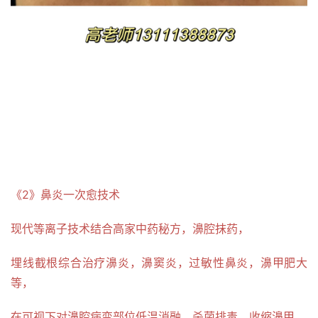
《2》鼻炎一次愈技术
现代等离子技术结合高家中药秘方，濞腔抹药，
埋线截根综合治疗濞炎，濞窦炎，过敏性鼻炎，濞甲肥大
等，
在可视下对濞腔病变部位低温消融，杀菌排毒，收缩濞甲，